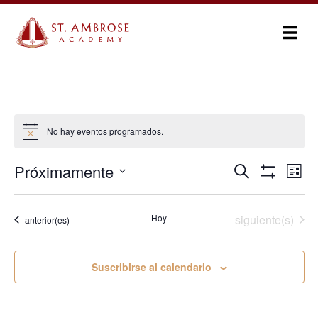
No hay eventos programados.
Aviso
Na
Próximamente
Buscar
Navegación
Lista
Mostrar Filtro
Seleccionar
de
de
fecha.
vi
Eventos
Hoy
siguiente(s)
Eventos
anterior(es)
búsqueda
de
y
Ev
Suscribirse al calendario
vistas
de